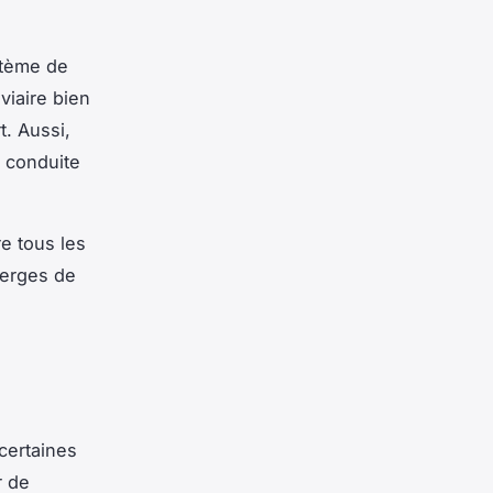
stème de
viaire bien
. Aussi,
e conduite
re tous les
berges de
certaines
r de