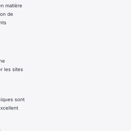
en matière
son de
nts
gne
r les sites
niques sont
xcellent
s