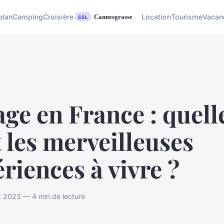
plan
Camping
Croisière
Location
Tourisme
Vacan
ge en France : quell
 les merveilleuses
riences à vivre ?
t 2023 — 4 min de lecture