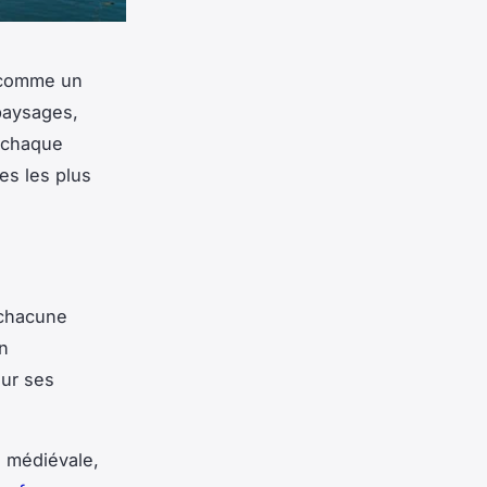
e comme un
paysages,
s chaque
tes les plus
 chacune
on
our ses
 médiévale,