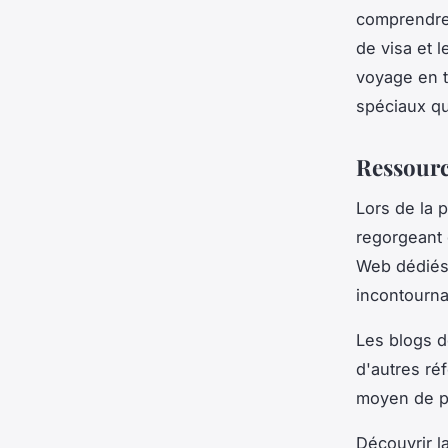
comprendre 
de visa et l
voyage en t
spéciaux qu
Ressourc
Lors de la 
regorgeant d
Web dédiés 
incontourna
Les blogs d
d'autres ré
moyen de p
Découvrir l