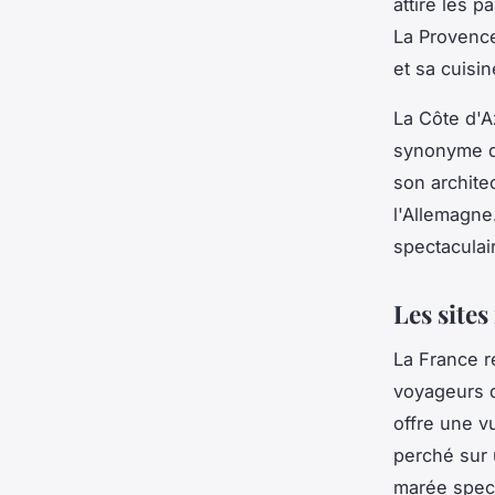
attire les 
La Provence
et sa cuisi
La Côte d'A
synonyme de
son archite
l'Allemagne
spectaculai
Les site
La France r
voyageurs d
offre une v
perché sur 
marée spec