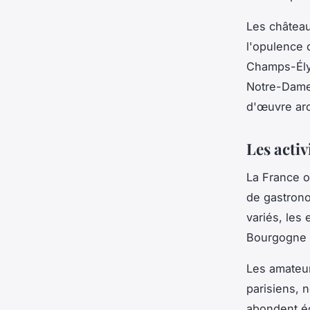
Les château
l'opulence 
Champs-Élys
Notre-Dame,
d'œuvre arc
Les acti
La France o
de gastrono
variés, les 
Bourgogne a
Les amateur
parisiens, 
abondent ég