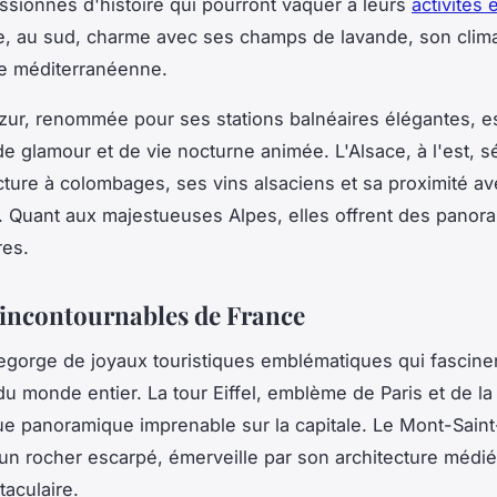
passionnés d'histoire qui pourront vaquer à leurs
activités 
, au sud, charme avec ses champs de lavande, son climat
ne méditerranéenne.
zur, renommée pour ses stations balnéaires élégantes, e
 glamour et de vie nocturne animée. L'Alsace, à l'est, sé
cture à colombages, ses vins alsaciens et sa proximité a
. Quant aux majestueuses Alpes, elles offrent des panor
res.
s incontournables de France
egorge de joyaux touristiques emblématiques qui fascinen
u monde entier. La tour Eiffel, emblème de Paris et de la 
ue panoramique imprenable sur la capitale. Le Mont-Saint
un rocher escarpé, émerveille par son architecture médié
taculaire.