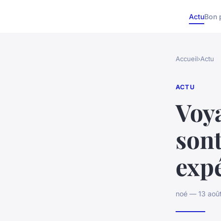
Actu
Bon 
Accueil
›
Actu
ACTU
Voya
sont
expé
noé — 13 aoû