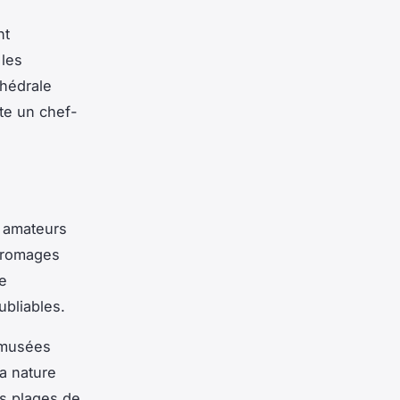
nt
 les
thédrale
te un chef-
e
s amateurs
 fromages
de
ubliables.
s musées
la nature
s plages de