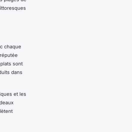
ittoresques
ec chaque
 réputée
 plats sont
duits dans
iques et les
rdeaux
lètent