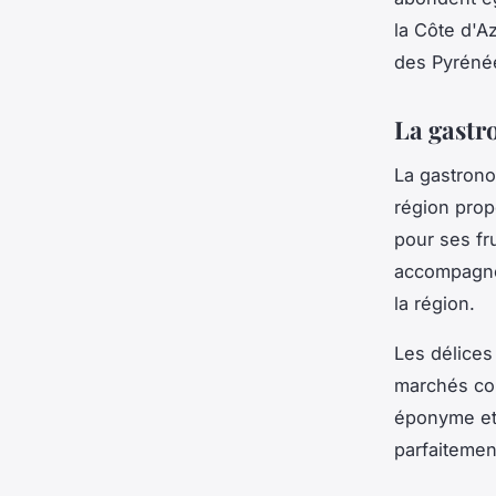
la Côte d'A
des Pyréné
La gastro
La gastrono
région prop
pour ses fru
accompagné
la région.
Les délices
marchés col
éponyme et 
parfaitemen