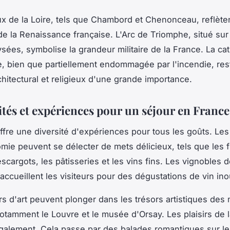
x de la Loire, tels que Chambord et Chenonceau, reflète
de la Renaissance française. L'Arc de Triomphe, situé sur
ées, symbolise la grandeur militaire de la France. La ca
 bien que partiellement endommagée par l'incendie, res
hitectural et religieux d'une grande importance.
vités et expériences pour un séjour en Franc
ffre une diversité d'expériences pour tous les goûts. Le
mie peuvent se délecter de mets délicieux, tels que les
escargots, les pâtisseries et les vins fins. Les vignobles 
ccueillent les visiteurs pour des dégustations de vin ino
s d'art peuvent plonger dans les trésors artistiques de
notamment le Louvre et le musée d'Orsay. Les plaisirs de 
alement. Cela passe par des balades romantiques sur le