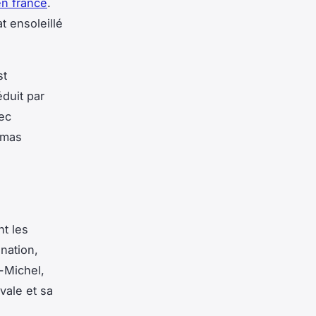
en france
.
 ensoleillé
st
duit par
vec
amas
t les
nation,
-Michel,
vale et sa