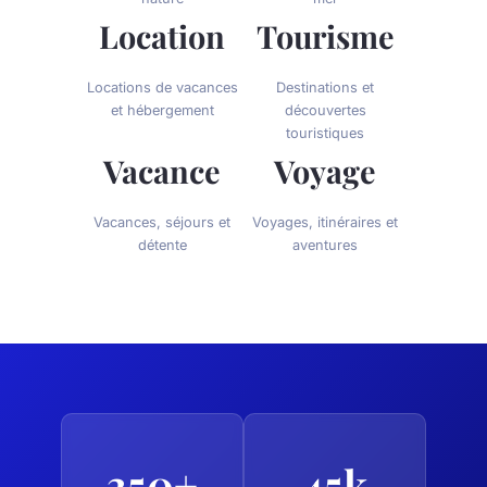
Location
Tourisme
Locations de vacances
Destinations et
et hébergement
découvertes
touristiques
Vacance
Voyage
Vacances, séjours et
Voyages, itinéraires et
détente
aventures
350+
45k