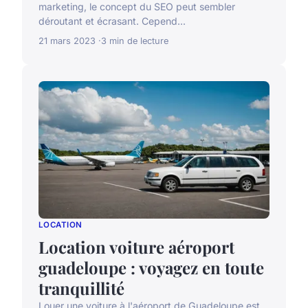
marketing, le concept du SEO peut sembler
déroutant et écrasant. Cepend...
21 mars 2023
3 min de lecture
LOCATION
Location voiture aéroport
guadeloupe : voyagez en toute
tranquillité
Louer une voiture à l'aéroport de Guadeloupe est