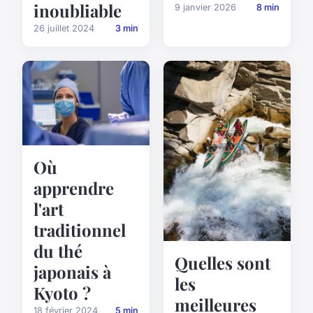
inoubliable
9 janvier 2026
8 min
26 juillet 2024
3 min
Où
apprendre
l'art
traditionnel
du thé
Quelles sont
japonais à
les
Kyoto ?
meilleures
18 février 2024
5 min