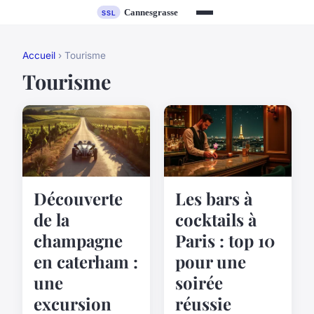
Accueil
› Tourisme
Tourisme
Les bars à
Découverte
cocktails à
de la
Paris : top 10
champagne
pour une
en caterham :
soirée
une
réussie
excursion